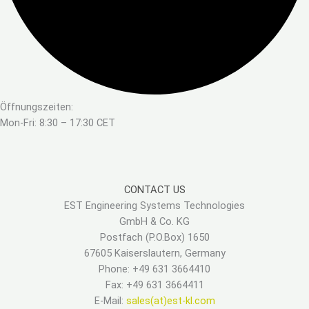
Öffnungszeiten:
Mon-Fri: 8:30 – 17:30 CET
CONTACT US
EST Engineering Systems Technologies
GmbH & Co. KG
Postfach (P.O.Box) 1650
67605 Kaiserslautern, Germany
Phone: +49 631 3664410
Fax: +49 631 3664411
E-Mail:
sales(at)est-kl.com