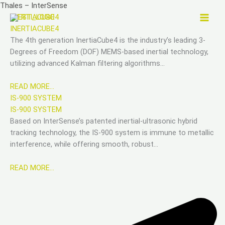
Zum
Thales – InterSense
Inhalt
INERTIACUBE4
springen
INERTIACUBE4
The 4th generation InertiaCube4 is the industry’s leading 3-
Degrees of Freedom (DOF) MEMS-based inertial technology,
utilizing advanced Kalman filtering algorithms…
READ MORE…
IS-900 SYSTEM
IS-900 SYSTEM
Based on InterSense’s patented inertial-ultrasonic hybrid
tracking technology, the IS-900 system is immune to metallic
interference, while offering smooth, robust…
READ MORE…