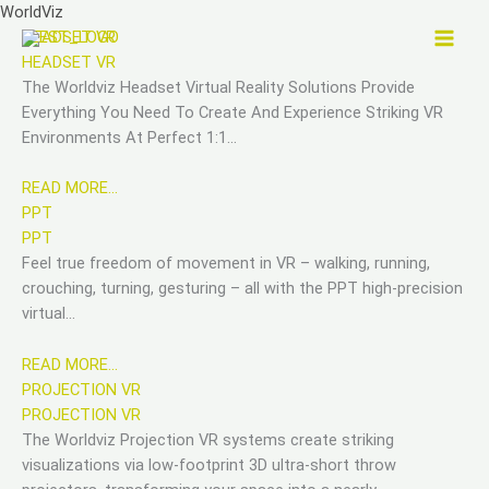
Zum
WorldViz
Inhalt
HEADSET VR
springen
HEADSET VR
The Worldviz Headset Virtual Reality Solutions Provide
Everything You Need To Create And Experience Striking VR
Environments At Perfect 1:1…
READ MORE…
PPT
PPT
Feel true freedom of movement in VR – walking, running,
crouching, turning, gesturing – all with the PPT high-precision
virtual…
READ MORE…
PROJECTION VR
PROJECTION VR
The Worldviz Projection VR systems create striking
visualizations via low-footprint 3D ultra-short throw