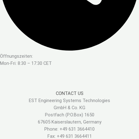
Öffnungszeiten:
Mon-Fri: 8:30 – 17:30 CET
CONTACT US
EST Engineering Systems Technologies
GmbH & Co. KG
Postfach (P.O.Box) 1650
67605 Kaiserslautern, Germany
Phone: +49 631 3664410
Fax: +49 631 3664411