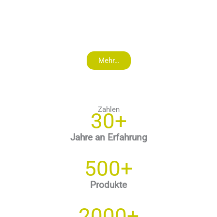
Mehr…
Zahlen
30+
Jahre an Erfahrung
500+
Produkte
2000+