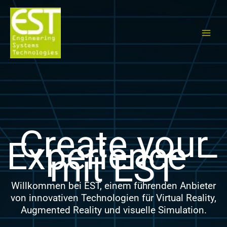
Zum
Inhalt
springen
Create your
Experience –
mit EST
Willkommen bei EST, einem führenden Anbieter
von innovativen Technologien für Virtual Reality,
Augmented Reality und visuelle Simulation.