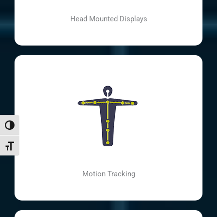
Head Mounted Displays
Umschalten auf hohe Kontraste
Schrift vergrößern
Motion Tracking