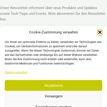
Unser Newsletter informiert über neue Produkte und Updates
sowie Tech-Tipps und Events. Bitte abonnieren Sie den Newsletter
hier.
Cookie-Zustimmung verwalten
Anmelden
Um Ihnen ein optimales Erlebnis zu bieten, verwenden wir Technologien wie
Legal
Cookies, um Geräteinformationen zu speichern und/oder darauf
Impressum
zuzugreifen. Wenn Sie diesen Technologien zustimmen, können wir Daten
wie das Surfverhalten oder eindeutige IDs auf dieser Website verarbeiten.
Datenschutzerklärung
Wenn Sie Ihre Zustimmung nicht erteilen oder widerrufen, kann dies
Cookie Richtlinie (EU)
bestimmte Merkmale und Funktionen beeinträchtigen.
Allgemeine Geschäftsbedingungen – AGB
Dienste verwalten
Haftungsausschluss
Akzeptieren
Verweigern
Copyright © 2026 EST, Engineering Systems Technologies GmbH &
Co. KG
Einstellungen ansehen