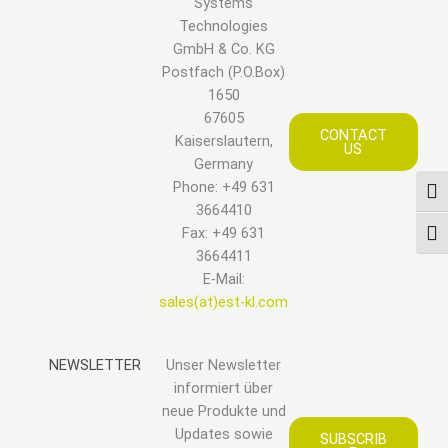
Systems
Technologies
GmbH & Co. KG
Postfach (P.O.Box)
1650
67605
CONTACT
Kaiserslautern,
US
Germany
Phone: +49 631
UMS
3664410
Fax: +49 631
SCH
3664411
E-Mail:
sales(at)est-kl.com
NEWSLETTER
Unser Newsletter
informiert über
neue Produkte und
Updates sowie
SUBSCRIB