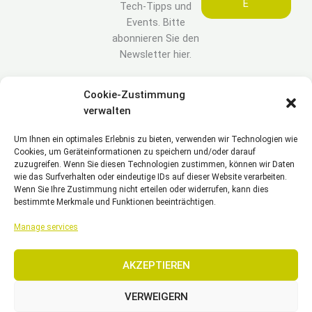
E
Tech-Tipps und
Events. Bitte
abonnieren Sie den
Newsletter hier.
Cookie-Zustimmung
LEGAL
verwalten
Um Ihnen ein optimales Erlebnis zu bieten, verwenden wir Technologien wie
Impressum
Cookies, um Geräteinformationen zu speichern und/oder darauf
Haftungsausschluss
zuzugreifen. Wenn Sie diesen Technologien zustimmen, können wir Daten
Datenschutzerklärung
wie das Surfverhalten oder eindeutige IDs auf dieser Website verarbeiten.
Wenn Sie Ihre Zustimmung nicht erteilen oder widerrufen, kann dies
Cookie Richtlinie(EU)
bestimmte Merkmale und Funktionen beeinträchtigen.
Allgemeine Geschäftsbedingungen – AGB
Manage services
AKZEPTIEREN
Copyright © 2026 EST, Engineering Systems Technologies GmbH &
Co. KG
VERWEIGERN