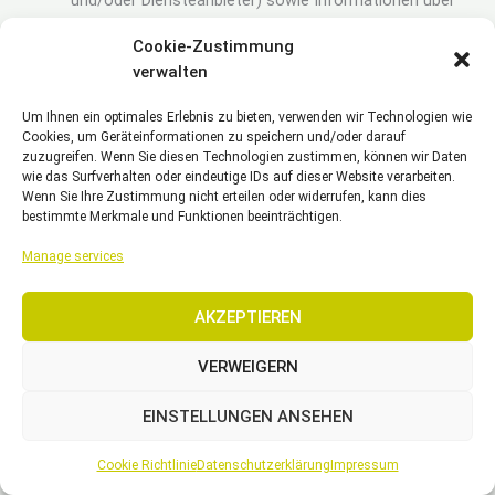
und/oder Diensteanbieter) sowie Informationen über
den Browser, das System und das verwendete
Cookie-Zustimmung
Endgerät gespeichert wird; Rechtsgrundlagen:
verwalten
Einwilligung (Art. 6 Abs. 1 S. 1 lit. a) DSGVO).
Complianz:
Einwilligungsmanagement: Verfahren zur
Um Ihnen ein optimales Erlebnis zu bieten, verwenden wir Technologien wie
Einholung, Protokollierung, Verwaltung und des
Cookies, um Geräteinformationen zu speichern und/oder darauf
Widerrufs von Einwilligungen, insbesondere für den
zuzugreifen. Wenn Sie diesen Technologien zustimmen, können wir Daten
Einsatz von Cookies und ähnlichen Technologien zur
wie das Surfverhalten oder eindeutige IDs auf dieser Website verarbeiten.
Wenn Sie Ihre Zustimmung nicht erteilen oder widerrufen, kann dies
Speicherung, Auslesen und Verarbeitung von
bestimmte Merkmale und Funktionen beeinträchtigen.
Informationen auf Endgeräten der Nutzer sowie deren
Verarbeitung; Dienstanbieter: Ausführung auf Servern
Manage services
und/oder Computern unter eigener
datenschutzrechtlichen Verantwortlichkeit;
AKZEPTIEREN
Website:
https://complianz.io/
;
Datenschutzerklärung:
https://complianz.io/legal/
.
VERWEIGERN
Weitere Informationen: Es werden eine individuelle
Nutzer-ID, Sprache sowie Arten der Einwilligungen und
EINSTELLUNGEN ANSEHEN
der Zeitpunkt ihrer Abgabe serverseitig und im Cookie
auf dem Gerät der Nutzer gespeichert.
Cookie Richtlinie
Datenschutzerklärung
Impressum
Weitere Informationen über unsere Cookie-Richtlinie