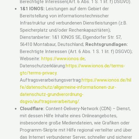
Berechtigte Interessen(Art. 6 Abs. 1 S. 1 lit. f) DSGVO).
1&1 IONOS:
Leistungen auf dem Gebiet der
Bereitstellung von informationstechnischer
Infrastruktur und verbundenen Dienstleistungen (z.B.
Speicherplatz und/oder Rechenkapazitäten);
Dienstanbieter: 1&1 IONOS SE, Elgendorfer Str. 57,
56410 Montabaur, Deutschland;
Rechtsgrundlagen:
Berechtigte Interessen (Art. 6 Abs. 1 S. 1 lit. f) DSGVO);
Webseite:
https://www.ionos.de
;
Datenschutzerklärung:
https://www.ionos.de/terms-
gtc/terms-privacy
.
Auftragsverarbeitungsvertrag:
https://www.ionos.de/hil
fe/datenschutz/allgemeine-informationen-zur-
datenschutz-grundverordnung-
dsgvo/auftragsverarbeitung/
.
Cloudflare:
Content-Delivery-Network (CDN) – Dienst,
mit dessen Hilfe Inhalte eines Onlineangebotes,
insbesondere große Mediendateien, wie Grafiken oder
Programm-Skripte mit Hilfe regional verteilter und über
das Internet verbundener Server, schneller und sicherer